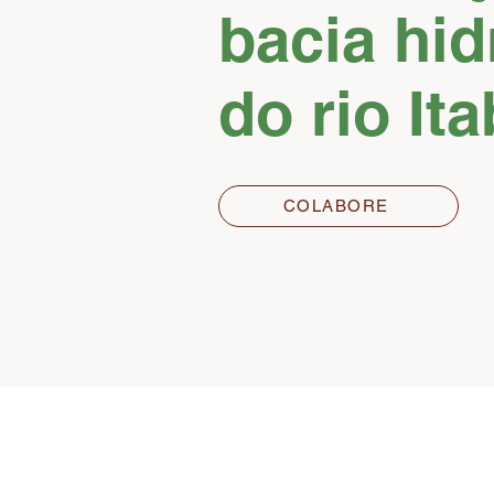
bacia hid
do rio I
COLABORE