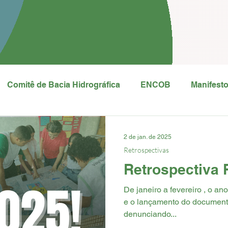
Comitê de Bacia Hidrográfica
ENCOB
Manifest
 dos Lixões
Presidente Kennedy
São Francisco d
2 de jan. de 2025
Retrospectivas
Retrospectiva 
as Abertas
COP 30
Fórum de Saberes
Notas
De janeiro a fevereiro , o a
e o lançamento do documentá
ivas
denunciando...