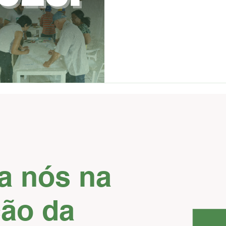
a nós na
ção da