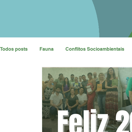
Todos posts
Fauna
Conflitos Socioambientais
Manifestações
Hidrelétricas
Crítica
Fim
Porto Central
Antes que o Porto Venha
Cart
Incidência Política
Eleições 2024
Retrospect