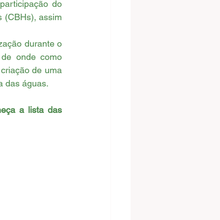
articipação do 
s (CBHs), assim 
 de onde como 
 criação de uma 
a das águas.
eça a lista das 