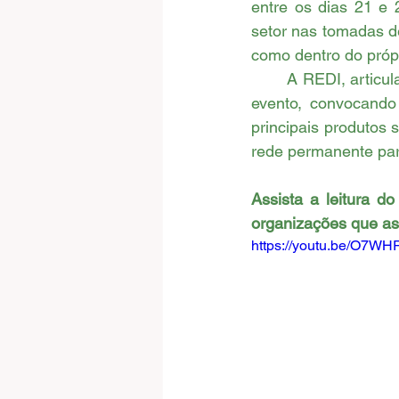
Incidência Política
Eleições 2
entre os dias 21 e 
setor nas tomadas d
como dentro do próp
	A REDI, articulada com seus pares, protagonizou o processo de mobilização durante o 
evento, convocando
principais produtos 
rede permanente para
Assista a leitura do
organizações que as
https://youtu.be/O7W