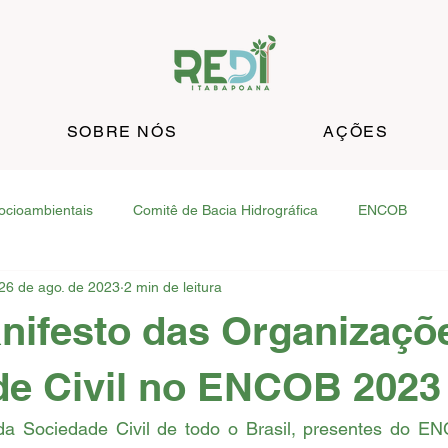
SOBRE NÓS
AÇÕES
Socioambientais
Comitê de Bacia Hidrográfica
ENCOB
26 de ago. de 2023
2 min de leitura
Crítica
Fim dos Lixões
Presidente Kennedy
São F
nifesto das Organizaçõ
rto Venha
Cartas Abertas
COP 30
Fórum de Saberes
de Civil no ENCOB 2023