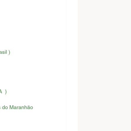
sil )
  )
s do Maranhão 