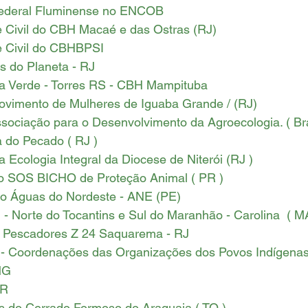
o Federal Fluminense no ENCOB
e Civil do CBH Macaé e das Ostras (RJ)
e Civil do CBHBPSI 
s do Planeta - RJ 
 Verde - Torres RS - CBH Mampituba
ovimento de Mulheres de Iguaba Grande / (RJ)
sociação para o Desenvolvimento da Agroecologia. ( Bra
 do Pecado ( RJ )
a Ecologia Integral da Diocese de Niterói (RJ )
o SOS BICHO de Proteção Animal ( PR ) 
ão Águas do Nordeste - ANE (PE)
- Norte do Tocantins e Sul do Maranhão - Carolina  ( MA
e Pescadores Z 24 Saquarema - RJ
 Coordenações das Organizações dos Povos Indígena
MG
PR
os do Cerrado Formoso do Araguaia ( TO )