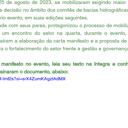
024
Retrospectivas
25 de agosto de 2023, se mobilizaram exigindo maior p
e decisão no âmbito dos comitês de bacias hidrográfica
rio evento, em suas edições seguintes.
 um encontro do setor na quarta, durante o evento,
saíram a elaboração da carta manifesto e a proposta de
 o fortalecimento do setor frente a gestão e governanç
 manifesto no evento, leia seu texto na íntegra e conh
sinaram o documento, abaixo:
HR-lmf2s?si=srX4ZumKAgztAdMX