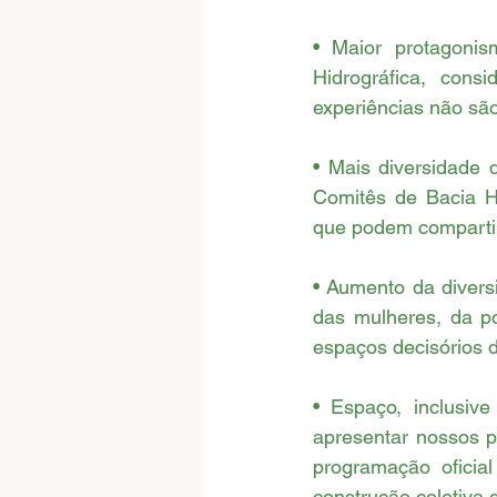
• Maior protagonis
Hidrográfica, cons
experiências não sã
• Mais diversidade 
Comitês de Bacia Hi
que podem compartil
• Aumento da divers
das mulheres, da po
espaços decisórios 
• Espaço, inclusiv
apresentar nossos p
programação oficia
construção coletiv