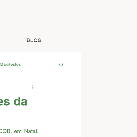
BLOG
Manifestos
rancisco do Itabapoana
es da
Notas