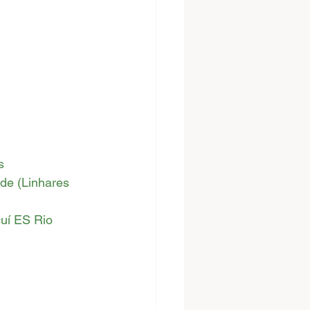
s
de (Linhares 
uí ES Rio 