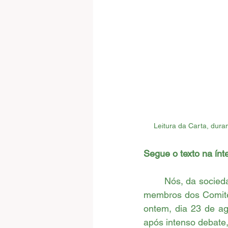
Leitura da Carta, dur
Segue o texto na ínt
	Nós, da sociedade civil organizada, aqui representados por organizações e instituições 
membros dos Comitês
ontem, dia 23 de ag
após intenso debate,