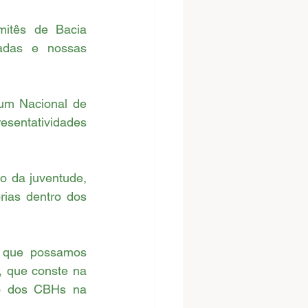
itês de Bacia 
adas e nossas 
um Nacional de 
sentatividades 
 da juventude, 
ias dentro dos 
a que possamos 
 que conste na 
ão dos CBHs na 