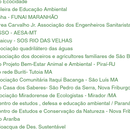
o Ecocidade
ileira de Educação Ambiental
unha - FUNAI MARANHÃO
rea Carvalho Jr. Associação dos Engenheiros Sanitarist
SSO - AESA-MT
Guaicuy - SOS RIO DAS VELHAS 
ociação quadrilátero das águas
ociação dos doceiros e agricultores familiares de São 
 Projeto Bem-Estar Animal e Ambiental - Piraí-RJ
 rede Buriti- Tutoia MA
sociação Comunitária Itaqui Bacanga - São Luís MA
o Casa dos Saberes- São Pedro da Serra, Nova Friburg
ociação Miradorense de Ecologistas - Mirador /MA 
entro de estudos , defesa e educação ambiental / Paran
tro de Estudos e Conservação da Natureza - Nova Fri
o Araríba
 Bioacqua de Des. Sustentável 