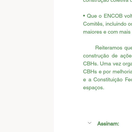
• Que o ENCOB volte
Comitês, incluindo 
maiores e com mais 
	Reiteramos que a reunião realizada democraticamente, é apenas o primeiro passo na 
construção de ações
CBHs. Uma vez organ
CBHs e por melhoria
e a Constituição Fe
espaços.
Assinam: