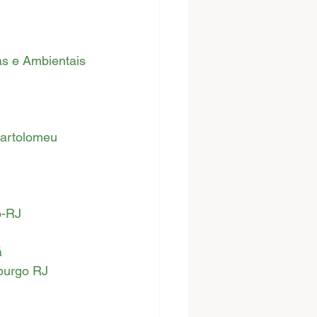
as e Ambientais 
Bartolomeu
o-RJ 
á
burgo RJ