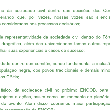
mo da sociedade civil dentro das decisões dos Com
iderando que, por vezes, nossas vozes são silenci
o consideradas nos processos decisórios;
de representatividade da sociedade civil dentro do Fór
drográfica, além das universidades temos outras repre
har suas experiências e casos de sucesso;
idade dentro dos comitês, sendo fundamental a inclusão
pulação negra, dos povos tradicionais e demais minor
dos CBHs;
e físico, da sociedade civil no próximo ENCOB, par
rojetos e ações, assim como um momento de plenária,
l do evento. Além disso, cobramos maior participaç
a da programação do ENCOB;