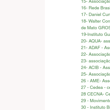
15- Associaçã
16- Rede Bras
17- Daniel C
18- Walter Cor
de Mato GRO
19-Instituto 
20- AQUA- ass
21- ADAF - Ass
22- Associação
23- associação
24- ACIB - As
25- Associaçã
26 - AME- Ass
27 - Cedea - c
28 CECNA- Cen
29 - Moviment
30 - Instituto