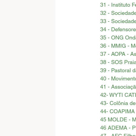
31 - Institut
32 - Sociedad
33 - Sociedad
34 - Defensore
35 - ONG Onda
36 - MMIG - M
37 - AOPA - As
38 - SOS Praia
39 - Pastoral d
40 - Moviment
41 - Associaç
42- WYTI CATI 
43- Colônia d
44- COAPIMA -
45 MOLDE - 
46 ADEMA - 
47 - AFC Filh