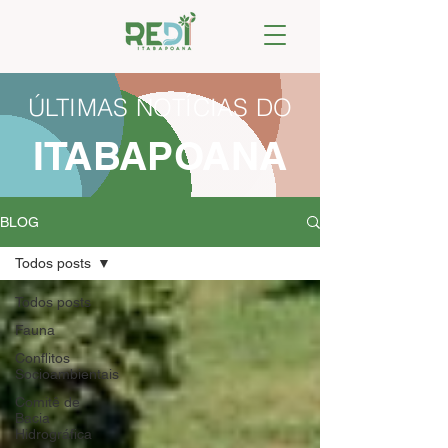
ÚLTIMAS NOTÍCIAS DO
ITABAPOANA
BLOG
Todos posts
Todos posts
Fauna
Conflitos
Socioambientais
Comitê de
Bacia
Hidrográfica