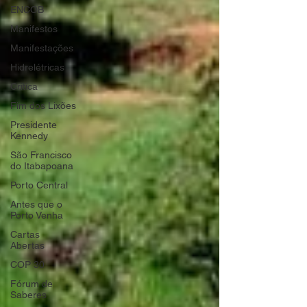
ENCOB
Manifestos
Manifestações
Hidrelétricas
Crítica
Fim dos Lixões
Presidente
Kennedy
São Francisco
do Itabapoana
Porto Central
Antes que o
Porto Venha
Cartas
Abertas
COP 30
Fórum de
Saberes