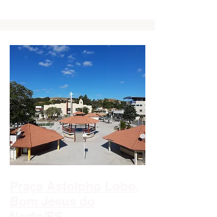
Praça Astolpho Lobo,
Bom Jesus do
Norte/ES